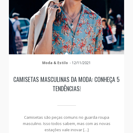
Moda & Estilo
-
12/11/2021
CAMISETAS MASCULINAS DA MODA: CONHEÇA 5
TENDÊNCIAS!
Camisetas são peças comuns no guarda roupa
masculino. Isso todos sabem, mas com as novas
estações vale inovar […]